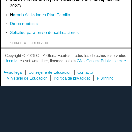
Anexo V bonificación plan familia (Del 1 al 7 de septiembre
2022)
H
orario Actividades Plan Familia.
Datos médicos
Solicitud para envío de calificaciones
Publicado: 01 Febrero 2015
Copyright © 2026 CEIP Gloria Fuertes. Todos los derechos reservados.
Joomla!
es software libre, liberado bajo la
GNU General Public License.
Aviso legal
Consejería de Educación
Contacto
Ministerio de Educación
Política de privacidad
eTwinning