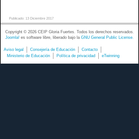
Publicado: 13 Diciembre 2017
Copyright © 2026 CEIP Gloria Fuertes. Todos los derechos reservados.
Joomla!
es software libre, liberado bajo la
GNU General Public License.
Aviso legal
Consejería de Educación
Contacto
Ministerio de Educación
Política de privacidad
eTwinning