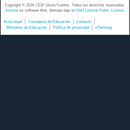
Copyright © 2026 CEIP Gloria Fuertes. Todos los derechos reservados.
Joomla!
es software libre, liberado bajo la
GNU General Public License.
Aviso legal
Consejería de Educación
Contacto
Ministerio de Educación
Política de privacidad
eTwinning